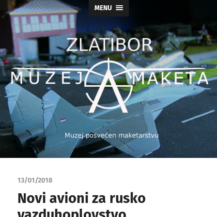
MENU
Muzej
maketa
13/01/2018
As
Novi avioni za rusko
vazduhoplovstvo