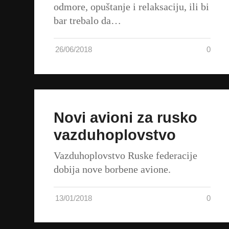
odmore, opuštanje i relaksaciju, ili bi
bar trebalo da…
26/06/2018
0
Novi avioni za rusko
vazduhoplovstvo
Vazduhoplovstvo Ruske federacije
dobija nove borbene avione.
13/01/2018
0