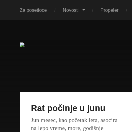
Za posetioce
Novosti
Propeler
Rat počinje u junu
Jun mesec, kao početak leta, asocira
na lepo vreme, more, godišnje