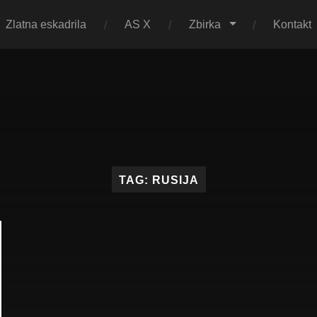
Zlatna eskadrila
AS X
Zbirka
Kontakt
Muzej
maketa
TAG:
RUSIJA
As