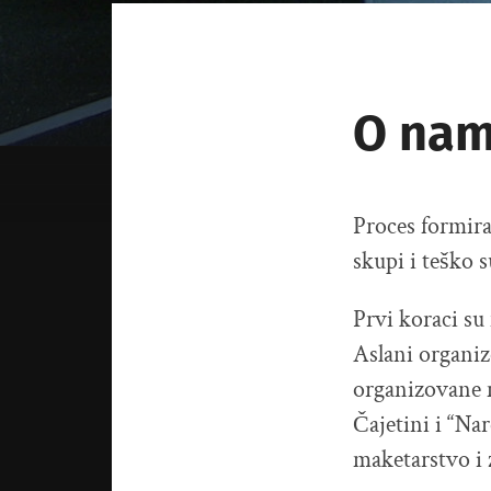
O na
Proces formira
skupi i teško 
Prvi koraci s
Aslani organiz
organizovane 
Čajetini i “Nar
maketarstvo i 