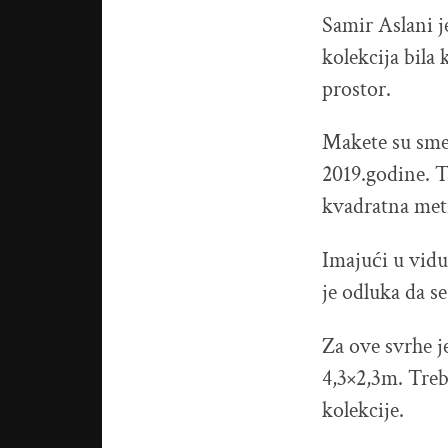
Samir Aslani j
kolekcija bila
prostor.
Makete su smeš
2019.godine. T
kvadratna met
Imajući u vidu
je odluka da se
Za ove svrhe j
4,3×2,3m. Treb
kolekcije.