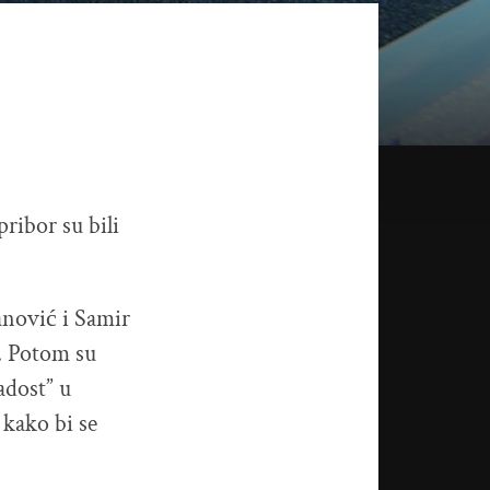
ribor su bili
anović i Samir
. Potom su
adost” u
 kako bi se