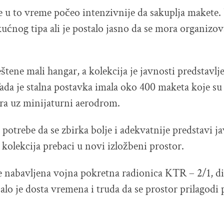
e u to vreme počeo intenzivnije da sakuplja makete.
 kućnog tipa ali je postalo jasno da se mora organizo
tene mali hangar, a kolekcija je javnosti predstavlje
ada je stalna postavka imala oko 400 maketa koje su
ra uz minijaturni aerodrom.
 potrebe da se zbirka bolje i adekvatnije predstavi j
 kolekcija prebaci u novi izložbeni prostor.
e nabavljena vojna pokretna radionica KTR – 2/1, d
alo je dosta vremena i truda da se prostor prilagodi