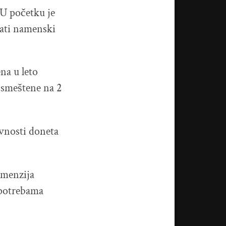
 U početku je
vati namenski
na u leto
 smeštene na 2
avnosti doneta
imenzija
 potrebama