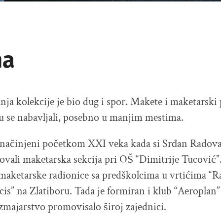
maketa
As
ma
nja kolekcije je bio dug i spor. Makete i maketarski p
su se nabavljali, posebno u manjim mestima.
u načinjeni početkom XXI veka kada si Srđan Radov
ovali maketarska sekcija pri OŠ “Dimitrije Tucović”
maketarske radionice sa predškolcima u vrtićima “R
cis” na Zlatiboru. Tada je formiran i klub “Aeroplan”
zmajarstvo promovisalo široj zajednici.