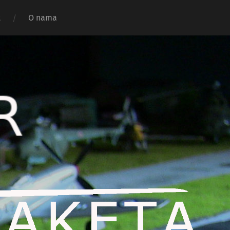
t
O nama