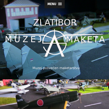
MENU
Muzej
maketa
As