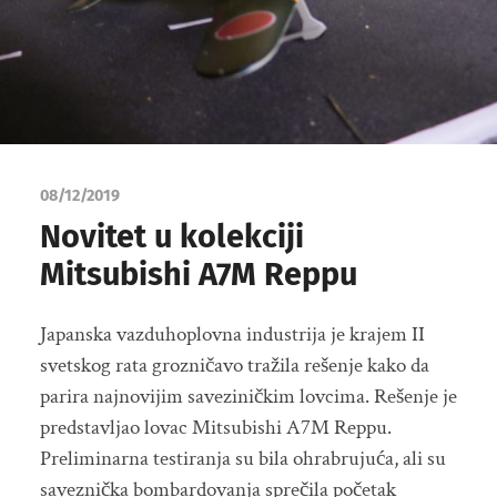
08/12/2019
Novitet u kolekciji
Mitsubishi A7M Reppu
Japanska vazduhoplovna industrija je krajem II
svetskog rata grozničavo tražila rešenje kako da
parira najnovijim saveziničkim lovcima. Rešenje je
predstavljao lovac Mitsubishi A7M Reppu.
Preliminarna testiranja su bila ohrabrujuća, ali su
saveznička bombardovanja sprečila početak