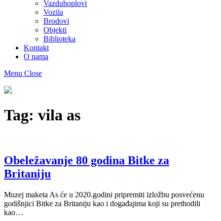
Vazduhoplovi
Vozila
Brodovi
Objekti
Biblioteka
Kontakt
O nama
Menu
Close
Muzej
maketa
As
Tag:
vila as
Obeležavanje 80 godina Bitke za
Britaniju
Muzej maketa As će u 2020.godini pripremiti izložbu posvećenu
godišnjici Bitke za Britaniju kao i događajima koji su prethodili
kao…