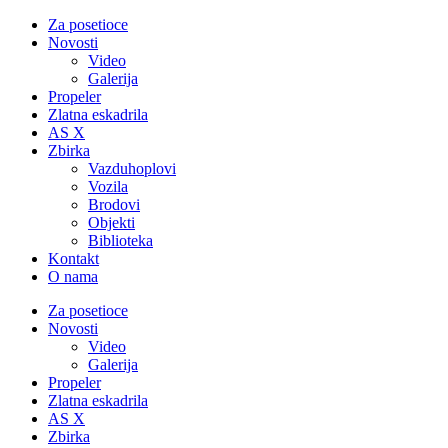
Za posetioce
Novosti
Video
Galerija
Propeler
Zlatna eskadrila
AS X
Zbirka
Vazduhoplovi
Vozila
Brodovi
Objekti
Biblioteka
Kontakt
O nama
Za posetioce
Novosti
Video
Galerija
Propeler
Zlatna eskadrila
AS X
Zbirka