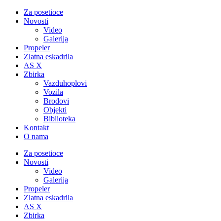
Za posetioce
Novosti
Video
Galerija
Propeler
Zlatna eskadrila
AS X
Zbirka
Vazduhoplovi
Vozila
Brodovi
Objekti
Biblioteka
Kontakt
O nama
Za posetioce
Novosti
Video
Galerija
Propeler
Zlatna eskadrila
AS X
Zbirka