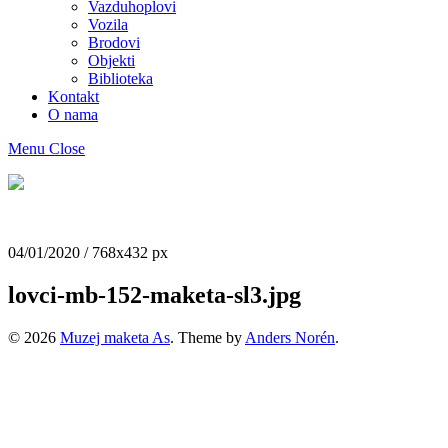
Vazduhoplovi
Vozila
Brodovi
Objekti
Biblioteka
Kontakt
O nama
Menu
Close
Muzej
maketa
As
04/01/2020
/
768
x
432 px
lovci-mb-152-maketa-sl3.jpg
© 2026
Muzej maketa As
. Theme by
Anders Norén
.