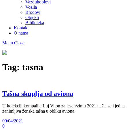
Vazduhoplovi
Vozila
Brodovi
Objekti
Biblioteka
Kontakt
O nama
Menu
Close
Muzej
maketa
As
Tag:
tasna
Tašna skuplja od aviona
U kolekciji kompalije Luj Viton za jesen/zimu 2021 našla se i jedna
zanimljiva ženska tašna u obliku aviona.
09/04/2021
0