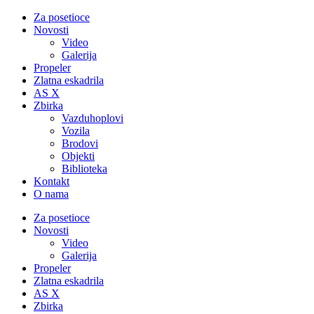
Za posetioce
Novosti
Video
Galerija
Propeler
Zlatna eskadrila
AS X
Zbirka
Vazduhoplovi
Vozila
Brodovi
Objekti
Biblioteka
Kontakt
O nama
Za posetioce
Novosti
Video
Galerija
Propeler
Zlatna eskadrila
AS X
Zbirka