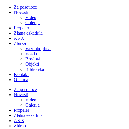
Za posetioce
Novosti
Video
Galerija
Propeler
Zlatna eskadrila
AS X
Zbirka
Vazduhoplovi
Vozila
Brodovi
Objekti
Biblioteka
Kontakt
O nama
Za posetioce
Novosti
Video
Galerija
Propeler
Zlatna eskadrila
AS X
Zbirka