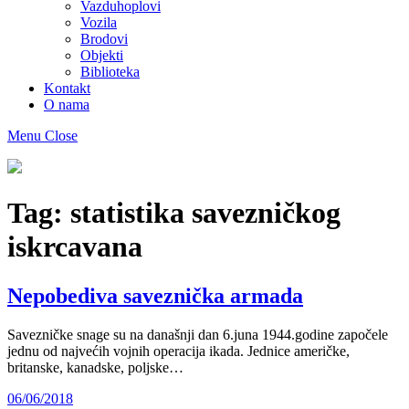
Vazduhoplovi
Vozila
Brodovi
Objekti
Biblioteka
Kontakt
O nama
Menu
Close
Muzej
maketa
As
Tag:
statistika savezničkog
iskrcavana
Nepobediva saveznička armada
Savezničke snage su na današnji dan 6.juna 1944.godine započele
jednu od najvećih vojnih operacija ikada. Jednice američke,
britanske, kanadske, poljske…
06/06/2018