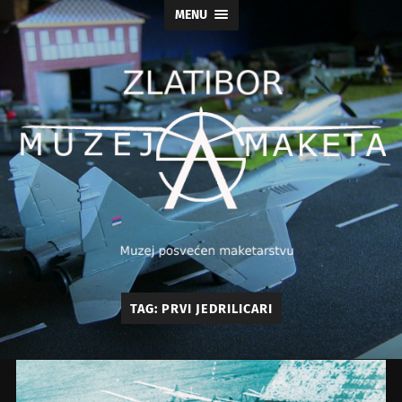
MENU
Muzej
TAG:
PRVI JEDRILICARI
maketa
As