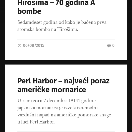
Hirošima – 70 godina A
bombe
Sedamdeset godina od kako je bačena prva
atomska bomba na Hirošimu.
06/08/2015
0
Perl Harbor – najveći poraz
američke mornarice
U ranu zoru 7.decembra 19141.godine
japanska mornarica je izvela iznenadni
vazdušni napad na američke pomorske snage
u luci Perl Harbor.