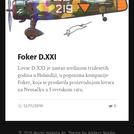
Foker D.XXI
Lovac D.XXI je nastao sredinom tridesetih
godina u Holandiji, u pogonima kompanije
Foker, koja se proslavila proizvodnjom lovaca
na Nemačku u I svetskom ratu.
13/11/2019
0
© 2026
Muzej maketa As
. Theme by
Anders Norén
.