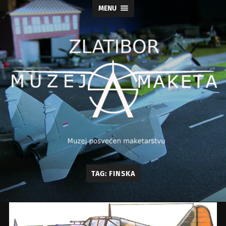
MENU
Muzej
TAG:
FINSKA
maketa
As