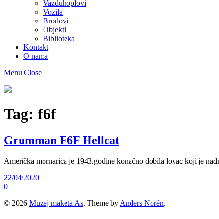
Vazduhoplovi
Vozila
Brodovi
Objekti
Biblioteka
Kontakt
O nama
Menu
Close
Muzej
maketa
As
Tag:
f6f
Grumman F6F Hellcat
Američka mornarica je 1943.godine konačno dobila lovac koji je na
22/04/2020
0
© 2026
Muzej maketa As
. Theme by
Anders Norén
.