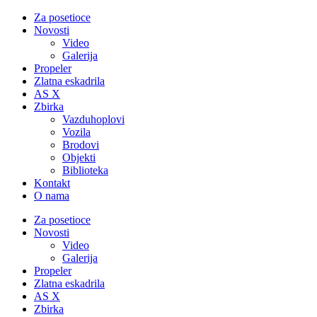
Za posetioce
Novosti
Video
Galerija
Propeler
Zlatna eskadrila
AS X
Zbirka
Vazduhoplovi
Vozila
Brodovi
Objekti
Biblioteka
Kontakt
O nama
Za posetioce
Novosti
Video
Galerija
Propeler
Zlatna eskadrila
AS X
Zbirka