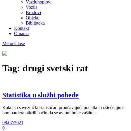
Vazduhoplovi
Vozila
Brodovi
Objekti
Biblioteka
Kontakt
O nama
Menu
Close
Muzej
maketa
As
Tag:
drugi svetski rat
Statistika u službi pobede
Kako su saveznički statističari proučavajući podatke o oštećenjima
bombardera otkrili način da se avioni bolje zaštite…
08/07/2021
0