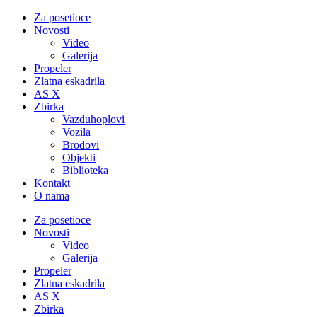
Za posetioce
Novosti
Video
Galerija
Propeler
Zlatna eskadrila
AS X
Zbirka
Vazduhoplovi
Vozila
Brodovi
Objekti
Biblioteka
Kontakt
O nama
Za posetioce
Novosti
Video
Galerija
Propeler
Zlatna eskadrila
AS X
Zbirka