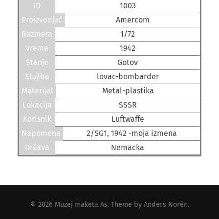
ID
1003
Proizvodjač
Amercom
Razmera
1/72
Vreme
1942
Stanje
Gotov
Služba
lovac-bombarder
Materijal
Metal-plastika
Lokacija
SSSR
Korisnik
Luftwaffe
Napomena
2/SG1, 1942 -moja izmena
Država
Nemacka
© 2026
Muzej maketa As
. Theme by
Anders Norén
.