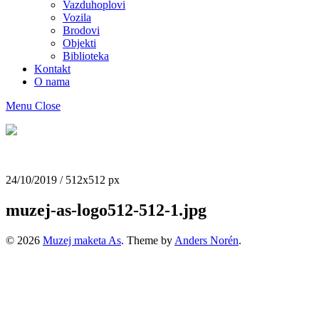
Vazduhoplovi
Vozila
Brodovi
Objekti
Biblioteka
Kontakt
O nama
Menu
Close
Muzej
maketa
As
24/10/2019
/
512
x
512 px
muzej-as-logo512-512-1.jpg
© 2026
Muzej maketa As
. Theme by
Anders Norén
.