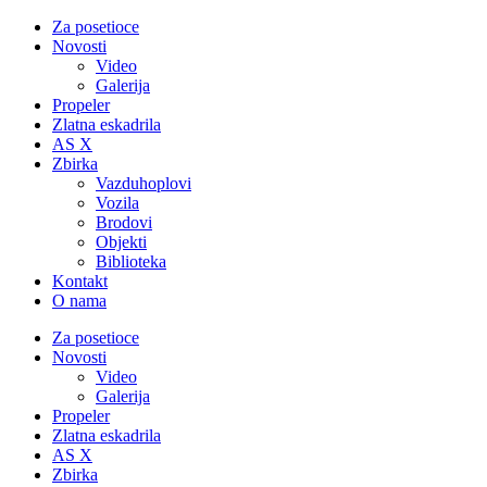
Za posetioce
Novosti
Video
Galerija
Propeler
Zlatna eskadrila
AS X
Zbirka
Vazduhoplovi
Vozila
Brodovi
Objekti
Biblioteka
Kontakt
O nama
Za posetioce
Novosti
Video
Galerija
Propeler
Zlatna eskadrila
AS X
Zbirka